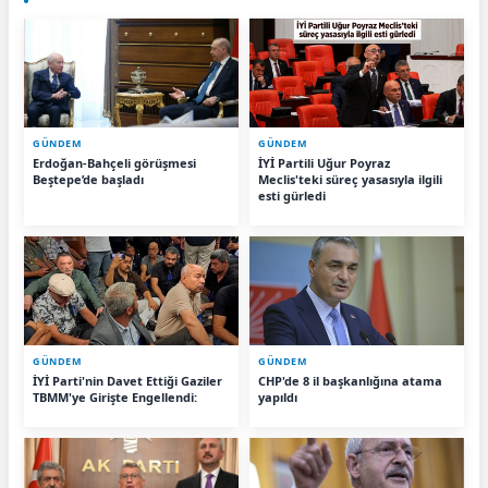
GÜNDEM
GÜNDEM
Erdoğan-Bahçeli görüşmesi
İYİ Partili Uğur Poyraz
Beştepe’de başladı
Meclis'teki süreç yasasıyla ilgili
esti gürledi
GÜNDEM
GÜNDEM
İYİ Parti'nin Davet Ettiği Gaziler
CHP'de 8 il başkanlığına atama
TBMM'ye Girişte Engellendi:
yapıldı