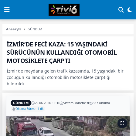
Anasayfa
GÜNDEM
İZMİR’DE FECİ KAZA: 15 YAŞINDAKİ
SÜRÜCÜNÜN KULLANDIĞI OTOMOBİL
MOTOSİKLETE ÇARPTI
İzmir’de meydana gelen trafik kazasında, 15 yaşındaki bir
çocuğun kullandığı otomobilin motosiklete çarptığı
bildirildi.
GÜNDEM
29.06.2026 11:16
Sistem Yöneticisi
337 okuma
Okuma Süresi: 1 dk