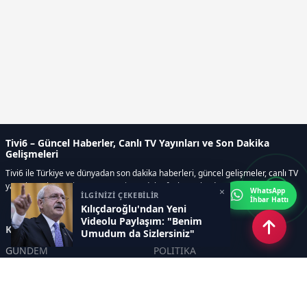
Tivi6 – Güncel Haberler, Canlı TV Yayınları ve Son Dakika
Gelişmeleri
Tivi6 ile Türkiye ve dünyadan son dakika haberleri, güncel gelişmeler, canlı TV
yayınları, ekonomi, spor, magazin ve daha fazlası tek adreste.
×
WhatsApp
İLGİNİZİ ÇEKEBİLİR
İhbar Hattı
Kılıçdaroğlu'ndan Yeni
Videolu Paylaşım: "Benim
Kategoriler
Umudum da Sizlersiniz"
GÜNDEM
POLİTİKA
ASAYİŞ
EKONOMİ
DÜNYA
YAZARLAR