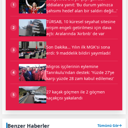
iddialara yanıt: ‘Bu durum yalnızca
1
şahsımı hedef alan bir saldırı değil…’
TÜRSAB, 10 küresel seyahat sitesine
erişim engeli getirilmesi için dava
2
açtı: Aralarında 'Airbnb' de var
Son Dakika... Yılın ilk MGK'si sona
3
erdi: 9 maddelik bildiri yayımladı!
Migros işçilerinin eylemine
Tanrıkulu'ndan destek: 'Yüzde 27’ye
4
karşı yüzde 28 zam kabul edilemez'
27 kaçak göçmen ile 2 göçmen
5
kaçakçısı yakalandı
Benzer Haberler
Tümünü Gör