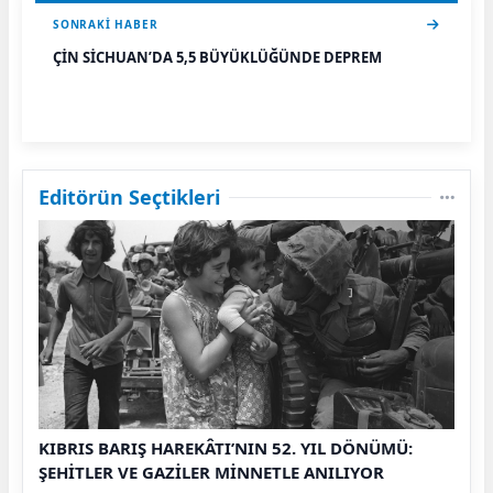
SONRAKI HABER
ÇİN SİCHUAN’DA 5,5 BÜYÜKLÜĞÜNDE DEPREM
Editörün Seçtikleri
KIBRIS BARIŞ HAREKÂTI’NIN 52. YIL DÖNÜMÜ:
ŞEHİTLER VE GAZİLER MİNNETLE ANILIYOR