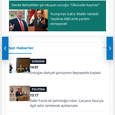
Devlet Bahçeli’den şiir okuyan çocuğa: “Ülkücüler kaçmaz”
Trump'tan Irak'a 'Maliki' tehdidi:
'Seçilirse ABD artık yardım
etmeyecek'
Son Haberler
GÜNDEM
14:07
Erdoğan-Bahçeli görüşmesi Beştepe’de başladı
POLİTİKA
13:17
Zafer Partili Ali Şehirlioğlu'ndan 'Çerçeve Yasa'yla
ilgili zehir zemberek açıklamalar