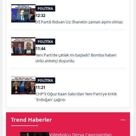
POLİTİKA
12:32
İYİ Partili Rıdvan Uz: İhanetin zaman aşımı olmaz
POLİTİKA
11:44
Yeni Parti'de çatlak mı başladı? Bomba haberi
ünlü anketçi duyurdu
POLİTİKA
11:21
CHP'li Oğuz Kaan Salıcı'dan Yeni Parti'ye kritik
'Erdoğan' çağrısı
Trend Haberler
Voleybolcu Derya Çayırgan’dan