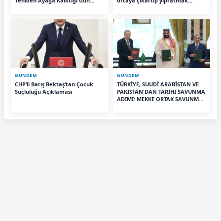
Yeniden Ayağa Kalktığı Gün
ortaya çıkartıp yıpratmak
Başlayacak”
istemiyoruz, halkın teveccühü
devam ederse tabii ki olur"
GÜNDEM
GÜNDEM
CHP’li Barış Bektaş’tan Çocuk
TÜRKİYE, SUUDİ ARABİSTAN VE
Suçluluğu Açıklaması
PAKİSTAN'DAN TARİHİ SAVUNMA
ADIMI: MEKKE ORTAK SAVUNMA
ANLAŞMASI İMZALANDI