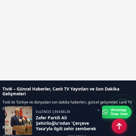
Tivi6 – Güncel Haberler, Canlı TV Yayınları ve Son Dakika
Gelişmeleri
Tivi6 ile Türkiye ve dünyadan son dakika haberleri, güncel gelişmeler, canlı TV
yayınları, ekonomi, spor, magazin ve daha fazlası tek adreste.
×
WhatsApp
İLGİNİZİ ÇEKEBİLİR
İhbar Hattı
Zafer Partili Ali
Şehirlioğlu'ndan 'Çerçeve
Kategoriler
Yasa'yla ilgili zehir zemberek
açıklamalar