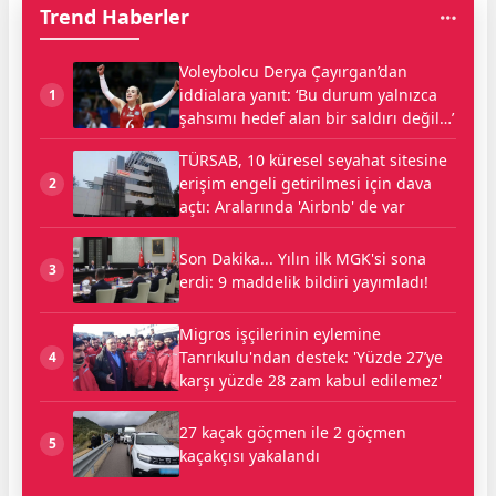
Trend Haberler
Voleybolcu Derya Çayırgan’dan
iddialara yanıt: ‘Bu durum yalnızca
1
şahsımı hedef alan bir saldırı değil…’
TÜRSAB, 10 küresel seyahat sitesine
erişim engeli getirilmesi için dava
2
açtı: Aralarında 'Airbnb' de var
Son Dakika... Yılın ilk MGK'si sona
3
erdi: 9 maddelik bildiri yayımladı!
Migros işçilerinin eylemine
Tanrıkulu'ndan destek: 'Yüzde 27’ye
4
karşı yüzde 28 zam kabul edilemez'
27 kaçak göçmen ile 2 göçmen
5
kaçakçısı yakalandı