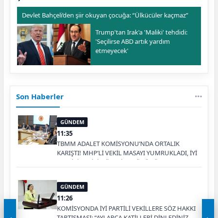
Devlet Bahçeli’den şiir okuyan çocuğa: “Ülkücüler kaçmaz”
Trump'tan Irak'a 'Maliki' tehdidi:
'Seçilirse ABD artık yardım
etmeyecek'
Son Haberler
GÜNDEM
11:35
TBMM ADALET KOMİSYONU’NDA ORTALIK
KARIŞTI! MHP’Lİ VEKİL MASAYI YUMRUKLADI, İYİ
PARTİLİ VEKİLİN ÜZERİNE YÜRÜDÜ
GÜNDEM
11:26
KOMİSYONDA İYİ PARTİLİ VEKİLLERE SÖZ HAKKI
TARTIŞMASI: “AYLARCA KATİLLERİ DİNLEDİNİZ