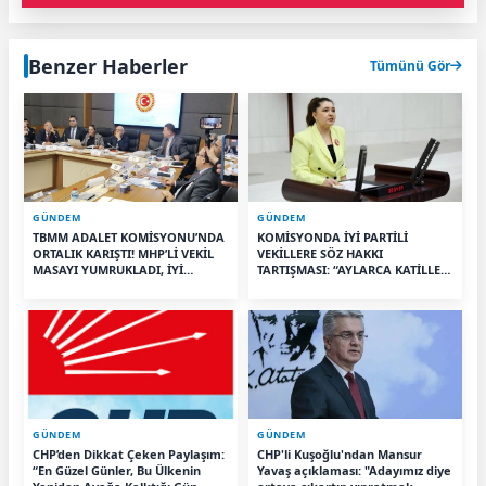
Benzer Haberler
Tümünü Gör
GÜNDEM
GÜNDEM
TBMM ADALET KOMİSYONU’NDA
KOMİSYONDA İYİ PARTİLİ
ORTALIK KARIŞTI! MHP’Lİ VEKİL
VEKİLLERE SÖZ HAKKI
MASAYI YUMRUKLADI, İYİ
TARTIŞMASI: “AYLARCA KATİLLERİ
PARTİLİ VEKİLİN ÜZERİNE
DİNLEDİNİZ YA!”
YÜRÜDÜ
GÜNDEM
GÜNDEM
CHP’den Dikkat Çeken Paylaşım:
CHP'li Kuşoğlu'ndan Mansur
“En Güzel Günler, Bu Ülkenin
Yavaş açıklaması: "Adayımız diye