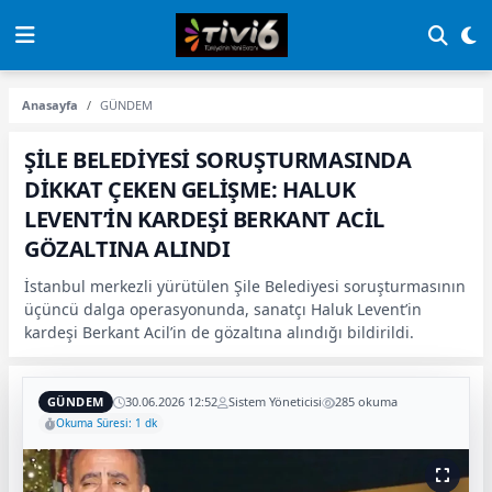
Anasayfa
GÜNDEM
ŞİLE BELEDİYESİ SORUŞTURMASINDA
DİKKAT ÇEKEN GELİŞME: HALUK
LEVENT’İN KARDEŞİ BERKANT ACİL
GÖZALTINA ALINDI
İstanbul merkezli yürütülen Şile Belediyesi soruşturmasının
üçüncü dalga operasyonunda, sanatçı Haluk Levent’in
kardeşi Berkant Acil’in de gözaltına alındığı bildirildi.
GÜNDEM
30.06.2026 12:52
Sistem Yöneticisi
285 okuma
Okuma Süresi: 1 dk