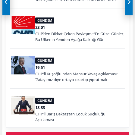
YA!”
GÜNDEM
23:01
CHP’den Dikkat Çeken Paylaşım: “En Güzel Günler,
Bu Ülkenin Yeniden Ayağa Kalktığı Gün
Başlayacak”
GÜNDEM
19:51
CHP'li Kuşoğlu'ndan Mansur Yavaş açıklaması:
"Adayımız diye ortaya çıkartıp yıpratmak
istemiyoruz, halkın teveccühü devam ederse tabii
ki olur"
GÜNDEM
18:33
CHP’li Barış Bektaş’tan Çocuk Suçluluğu
Açıklaması