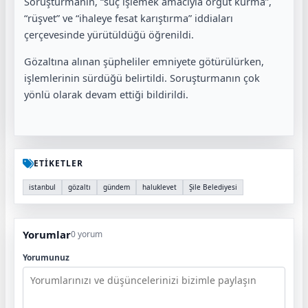
Soruşturmanın, “suç işlemek amacıyla örgüt kurma”,
“rüşvet” ve “ihaleye fesat karıştırma” iddiaları
çerçevesinde yürütüldüğü öğrenildi.
Gözaltına alınan şüpheliler emniyete götürülürken,
işlemlerinin sürdüğü belirtildi. Soruşturmanın çok
yönlü olarak devam ettiği bildirildi.
ETİKETLER
istanbul
gözaltı
gündem
haluklevet
Şile Belediyesi
Yorumlar
0 yorum
Yorumunuz