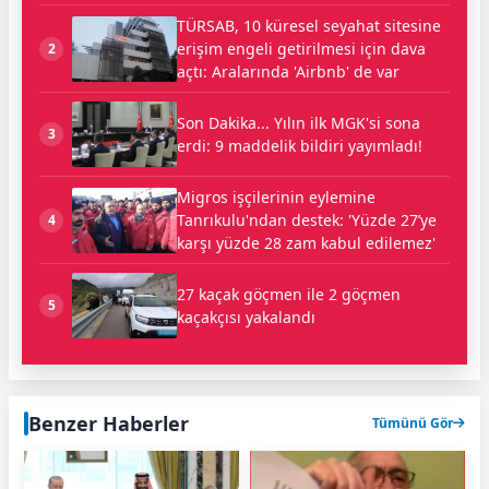
TÜRSAB, 10 küresel seyahat sitesine
erişim engeli getirilmesi için dava
2
açtı: Aralarında 'Airbnb' de var
Son Dakika... Yılın ilk MGK'si sona
3
erdi: 9 maddelik bildiri yayımladı!
Migros işçilerinin eylemine
Tanrıkulu'ndan destek: 'Yüzde 27’ye
4
karşı yüzde 28 zam kabul edilemez'
27 kaçak göçmen ile 2 göçmen
5
kaçakçısı yakalandı
Benzer Haberler
Tümünü Gör