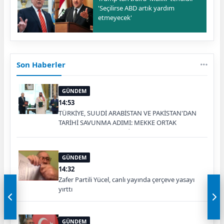
'Seçilirse ABD artık yardım
etmeyecek'
Son Haberler
GÜNDEM
14:53
TÜRKİYE, SUUDİ ARABİSTAN VE PAKİSTAN'DAN
TARİHİ SAVUNMA ADIMI: MEKKE ORTAK
SAVUNMA ANLAŞMASI İMZALANDI
GÜNDEM
14:32
Zafer Partili Yücel, canlı yayında çerçeve yasayı
yırttı
GÜNDEM