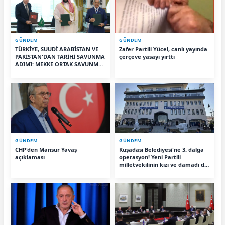
GÜNDEM
GÜNDEM
TÜRKİYE, SUUDİ ARABİSTAN VE
Zafer Partili Yücel, canlı yayında
PAKİSTAN'DAN TARİHİ SAVUNMA
çerçeve yasayı yırttı
ADIMI: MEKKE ORTAK SAVUNMA
ANLAŞMASI İMZALANDI
GÜNDEM
GÜNDEM
CHP'den Mansur Yavaş
Kuşadası Belediyesi'ne 3. dalga
açıklaması
operasyon! Yeni Partili
milletvekilinin kızı ve damadı da
aralarında