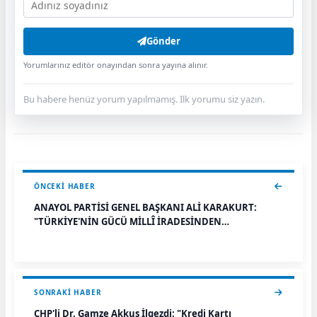
Gönder
Yorumlarınız editör onayından sonra yayına alınır.
Bu habere henüz yorum yapılmamış. İlk yorumu siz yazın.
ÖNCEKI HABER
ANAYOL PARTİSİ GENEL BAŞKANI ALİ KARAKURT:
"TÜRKİYE'NİN GÜCÜ MİLLÎ İRADESİNDEN
GELMEKTEDİR"
SONRAKI HABER
CHP'li Dr. Gamze Akkuş İlgezdi: "Kredi Kartı