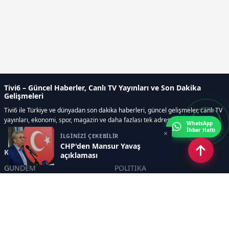
Tivi6 – Güncel Haberler, Canlı TV Yayınları ve Son Dakika
Gelişmeleri
Tivi6 ile Türkiye ve dünyadan son dakika haberleri, güncel gelişmeler, canlı TV
yayınları, ekonomi, spor, magazin ve daha fazlası tek adreste.
WhatsApp
İhbar Hattı
×
İLGİNİZİ ÇEKEBİLİR
CHP'den Mansur Yavaş
Kategoriler
açıklaması
GÜNDEM
POLİTİKA
ASAYİŞ
EKONOMİ
DÜNYA
YAZARLAR
YEREL YÖNETİMLER
Yavuz Selim Demirağ