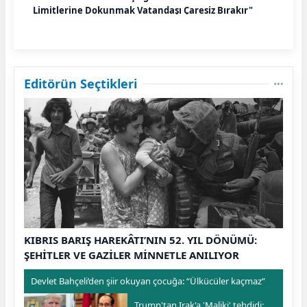
Limitlerine Dokunmak Vatandaşı Çaresiz Bırakır"
Editörün Seçtikleri
KIBRIS BARIŞ HAREKÂTI’NIN 52. YIL DÖNÜMÜ:
ŞEHİTLER VE GAZİLER MİNNETLE ANILIYOR
Devlet Bahçeli’den şiir okuyan çocuğa: “Ülkücüler kaçmaz”
Trump'tan Irak'a 'Maliki' tehdidi: