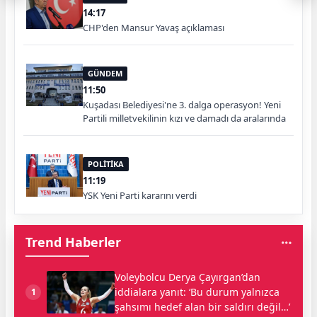
14:17
CHP'den Mansur Yavaş açıklaması
GÜNDEM
11:50
Kuşadası Belediyesi'ne 3. dalga operasyon! Yeni
Partili milletvekilinin kızı ve damadı da aralarında
POLİTİKA
11:19
YSK Yeni Parti kararını verdi
Trend Haberler
Voleybolcu Derya Çayırgan’dan
iddialara yanıt: ‘Bu durum yalnızca
1
şahsımı hedef alan bir saldırı değil…’