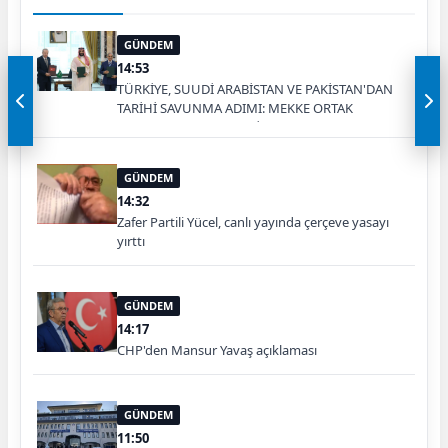
GÜNDEM
14:53
TÜRKİYE, SUUDİ ARABİSTAN VE PAKİSTAN'DAN
TARİHİ SAVUNMA ADIMI: MEKKE ORTAK
SAVUNMA ANLAŞMASI İMZALANDI
GÜNDEM
14:32
Zafer Partili Yücel, canlı yayında çerçeve yasayı
yırttı
GÜNDEM
14:17
CHP'den Mansur Yavaş açıklaması
GÜNDEM
11:50