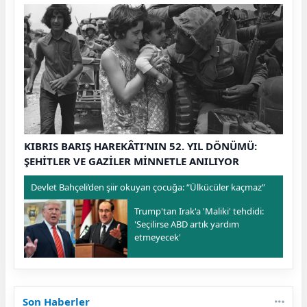
KIBRIS BARIŞ HAREKÂTI’NIN 52. YIL DÖNÜMÜ:
ŞEHİTLER VE GAZİLER MİNNETLE ANILIYOR
Devlet Bahçeli’den şiir okuyan çocuğa: “Ülkücüler kaçmaz”
Trump'tan Irak'a 'Maliki' tehdidi:
'Seçilirse ABD artık yardım
etmeyecek'
Son Haberler