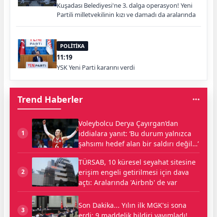
Kuşadası Belediyesi'ne 3. dalga operasyon! Yeni
Partili milletvekilinin kızı ve damadı da aralarında
POLİTİKA
11:19
YSK Yeni Parti kararını verdi
Trend Haberler
Voleybolcu Derya Çayırgan’dan
iddialara yanıt: ‘Bu durum yalnızca
1
şahsımı hedef alan bir saldırı değil…’
TÜRSAB, 10 küresel seyahat sitesine
erişim engeli getirilmesi için dava
2
açtı: Aralarında 'Airbnb' de var
Son Dakika... Yılın ilk MGK'si sona
3
erdi: 9 maddelik bildiri yayımladı!