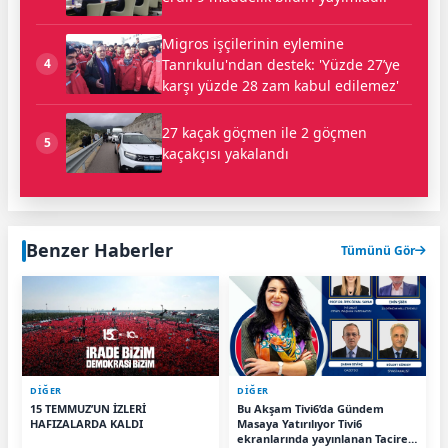
Migros işçilerinin eylemine
Tanrıkulu'ndan destek: 'Yüzde 27’ye
4
karşı yüzde 28 zam kabul edilemez'
27 kaçak göçmen ile 2 göçmen
5
kaçakçısı yakalandı
Benzer Haberler
Tümünü Gör
DİĞER
DİĞER
15 TEMMUZ’UN İZLERİ
Bu Akşam Tivi6’da Gündem
HAFIZALARDA KALDI
Masaya Yatırılıyor Tivi6
ekranlarında yayınlanan Tacire