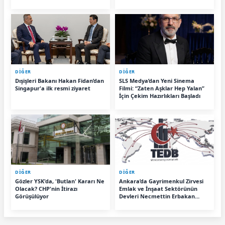
Baktaş ile Söz Hakkı Var
programında bu akşam
Türkiye’nin gündemindeki
önemli siyasi gelişmeler
değerlendirilecek.
DİĞER
DİĞER
Dışişleri Bakanı Hakan Fidan’dan
SLS Medya’dan Yeni Sinema
Singapur'a ilk resmi ziyaret
Filmi: “Zaten Aşklar Hep Yalan”
İçin Çekim Hazırlıkları Başladı
DİĞER
DİĞER
Gözler YSK'da, 'Butlan' Kararı Ne
Ankara’da Gayrimenkul Zirvesi
Olacak? CHP'nin İtirazı
Emlak ve İnşaat Sektörünün
Görüşülüyor
Devleri Necmettin Erbakan
Kongre Merkezi’nde Buluştu