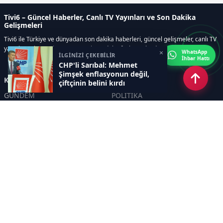
Tivi6 – Güncel Haberler, Canlı TV Yayınları ve Son Dakika
Gelişmeleri
Tivi6 ile Türkiye ve dünyadan son dakika haberleri, güncel gelişmeler, canlı TV
yayınları, ekonomi, spor, magazin ve daha fazlası tek adreste.
×
WhatsApp
İLGİNİZİ ÇEKEBİLİR
İhbar Hattı
CHP'li Sarıbal: Mehmet
Şimşek enflasyonun değil,
Kategoriler
çiftçinin belini kırdı
GÜNDEM
POLİTİKA
ASAYİŞ
EKONOMİ
DÜNYA
YAZARLAR
YEREL YÖNETİMLER
Yavuz Selim Demirağ
SPOR
Hakan SÖNMEZ
EĞİTİM
PROF DR İPEK ÖZKAL SAYAN
SAĞLIK
YAŞAM
İNSAN
TEKNOLOJİ
MAGAZİN
DİĞER