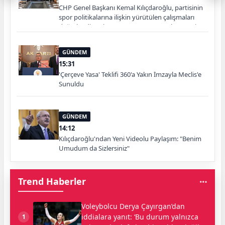
CHP Genel Başkanı Kemal Kılıçdaroğlu, partisinin
spor politikalarına ilişkin yürütülen çalışmaları
değerlendirmek üzere CHP Spor Kurulu Yönetim
Kurulu üyeleriyle bir araya geldi. Toplantı, Spor
Kurulu Başkanı Savaş Yıldırım başkanlığında
GÜNDEM
gerçekleştirildi.
15:31
'Çerçeve Yasa' Teklifi 360'a Yakın İmzayla Meclis'e
Sunuldu
GÜNDEM
14:12
Kılıçdaroğlu'ndan Yeni Videolu Paylaşım: "Benim
Umudum da Sizlersiniz"
Trend Haberler
Voleybolcu Derya Çayırgan’dan
iddialara yanıt: ‘Bu durum yalnızca
1