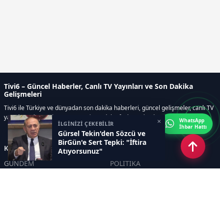
Tivi6 – Güncel Haberler, Canlı TV Yayınları ve Son Dakika
Gelişmeleri
Tivi6 ile Türkiye ve dünyadan son dakika haberleri, güncel gelişmeler, canlı TV
yayınları, ekonomi, spor, magazin ve daha fazlası tek adreste.
×
WhatsApp
İLGİNİZİ ÇEKEBİLİR
İhbar Hattı
Gürsel Tekin'den Sözcü ve
BirGün'e Sert Tepki: "İftira
Kategoriler
Atıyorsunuz"
GÜNDEM
POLİTİKA
ASAYİŞ
EKONOMİ
DÜNYA
YAZARLAR
YEREL YÖNETİMLER
Yavuz Selim Demirağ