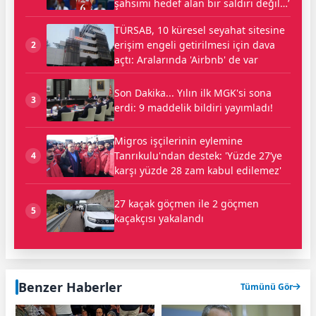
şahsımı hedef alan bir saldırı değil…’
TÜRSAB, 10 küresel seyahat sitesine
erişim engeli getirilmesi için dava
2
açtı: Aralarında 'Airbnb' de var
Son Dakika... Yılın ilk MGK'si sona
3
erdi: 9 maddelik bildiri yayımladı!
Migros işçilerinin eylemine
Tanrıkulu'ndan destek: 'Yüzde 27’ye
4
karşı yüzde 28 zam kabul edilemez'
27 kaçak göçmen ile 2 göçmen
5
kaçakçısı yakalandı
Benzer Haberler
Tümünü Gör