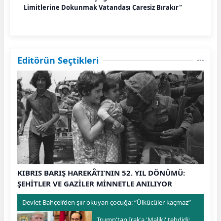
Limitlerine Dokunmak Vatandaşı Çaresiz Bırakır"
Editörün Seçtikleri
KIBRIS BARIŞ HAREKÂTI’NIN 52. YIL DÖNÜMÜ:
ŞEHİTLER VE GAZİLER MİNNETLE ANILIYOR
Devlet Bahçeli’den şiir okuyan çocuğa: “Ülkücüler kaçmaz”
Trump'tan Irak'a 'Maliki' tehdidi: