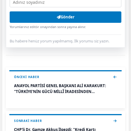
Gönder
Yorumlarınız editör onayından sonra yayına alınır.
Bu habere henüz yorum yapılmamış. İlk yorumu siz yazın.
ÖNCEKI HABER
ANAYOL PARTİSİ GENEL BAŞKANI ALİ KARAKURT:
"TÜRKİYE'NİN GÜCÜ MİLLÎ İRADESİNDEN
GELMEKTEDİR"
SONRAKI HABER
CHP'li Dr. Gamze Akkuş İlgezdi: "Kredi Kartı