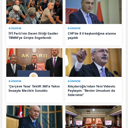
GÜNDEM
GÜNDEM
İYİ Parti'nin Davet Ettiği Gaziler
CHP'de 8 il başkanlığına atama
TBMM'ye Girişte Engellendi:
yapıldı
GÜNDEM
GÜNDEM
'Çerçeve Yasa' Teklifi 360'a Yakın
Kılıçdaroğlu'ndan Yeni Videolu
İmzayla Meclis'e Sunuldu
Paylaşım: "Benim Umudum da
Sizlersiniz"