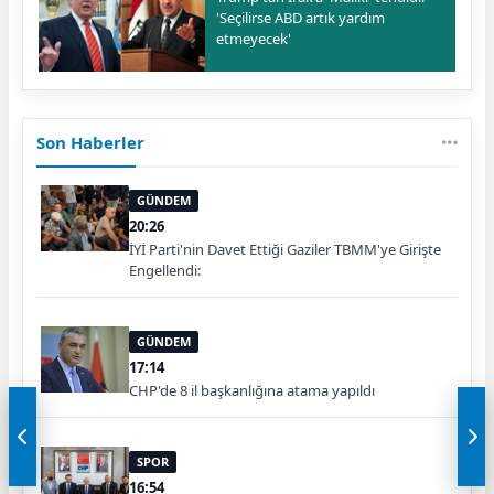
'Seçilirse ABD artık yardım
etmeyecek'
Son Haberler
GÜNDEM
20:26
İYİ Parti'nin Davet Ettiği Gaziler TBMM'ye Girişte
Engellendi:
GÜNDEM
17:14
CHP'de 8 il başkanlığına atama yapıldı
SPOR
16:54