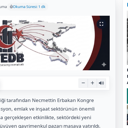
kuma
Okuma Süresi: 1 dk
liği tarafından Necmettin Erbakan Kongre
syon, emlak ve inşaat sektörünün önemli
mla gerçekleşen etkinlikte, sektördeki yeni
n büyüyen gayrimenkul pazarı masaya yatırıldı.