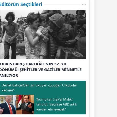
Editörün Seçtikleri
KIBRIS BARIŞ HAREKÂTI’NIN 52. YIL
DÖNÜMÜ: ŞEHİTLER VE GAZİLER MİNNETLE
ANILIYOR
Devlet Bahçeli’den şiir okuyan çocuğa: “Ülkücüler
kaçmaz”
Trump'tan Irak'a 'Maliki'
tehdidi: 'Seçilirse ABD artık
yardım etmeyecek'