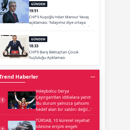
GÜNDEM
19:51
CHP'li Kuşoğlu'ndan Mansur Yavaş
açıklaması: "Adayımız diye ortaya
çıkartıp yıpratmak istemiyoruz, halkın
teveccühü devam ederse tabii ki olur"
GÜNDEM
18:33
CHP’li Barış Bektaş’tan Çocuk
Suçluluğu Açıklaması
Trend Haberler
Voleybolcu Derya
Çayırgan’dan iddialara yanıt:
1
‘Bu durum yalnızca şahsımı
hedef alan bir saldırı değil…’
TÜRSAB, 10 küresel seyahat
sitesine erişim engeli
2