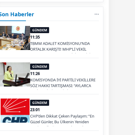
Son Haberler
GÜNDEM
11:35
TBMM ADALET KOMİSYONU’NDA
ORTALIK KARIŞTI! MHP’Lİ VEKİL
MASAYI YUMRUKLADI, İYİ PARTİLİ
VEKİLİN ÜZERİNE YÜRÜDÜ
GÜNDEM
11:26
KOMİSYONDA İYİ PARTİLİ VEKİLLERE
SÖZ HAKKI TARTIŞMASI: “AYLARCA
KATİLLERİ DİNLEDİNİZ YA!”
GÜNDEM
23:01
CHP’den Dikkat Çeken Paylaşım: “En
Güzel Günler, Bu Ülkenin Yeniden
Ayağa Kalktığı Gün Başlayacak”