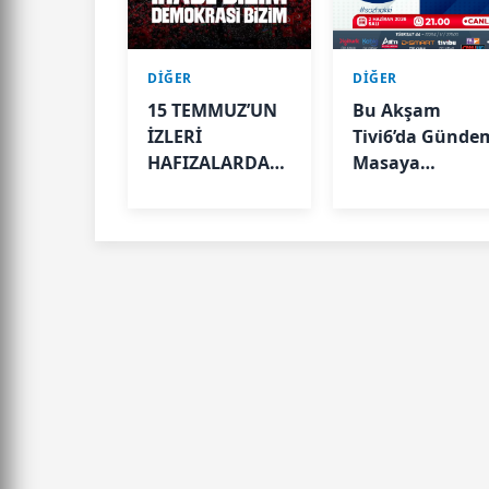
DİĞER
DİĞER
15 TEMMUZ’UN
Bu Akşam
İZLERİ
Tivi6’da Günde
HAFIZALARDA
Masaya
KALDI
Yatırılıyor Tivi6
ekranlarında
yayınlanan
Tacire Baktaş il
Söz Hakkı Var
programında b
akşam
Türkiye’nin
gündemindeki
önemli siyasi
gelişmeler
değerlendirilec