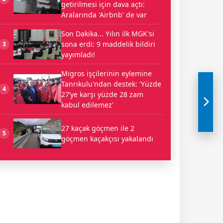
getirilmesi için dava açtı:
Aralarında 'Airbnb' de var
Son Dakika... Yılın ilk MGK'si
sona erdi: 9 maddelik bildiri
3
yayımladı!
Migros işçilerinin eylemine
Tanrıkulu'ndan destek: 'Yüzde
4
27’ye karşı yüzde 28 zam
kabul edilemez'
27 kaçak göçmen ile 2
5
göçmen kaçakçısı yakalandı