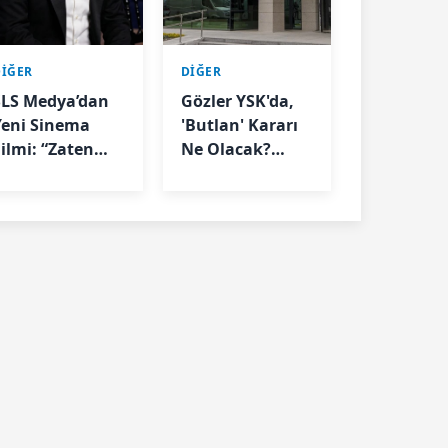
DİĞER
DİĞER
SLS Medya’dan
Gözler YSK'da,
Yeni Sinema
'Butlan' Kararı
Filmi: “Zaten
Ne Olacak?
Aşklar Hep
CHP'nin İtirazı
Yalan” İçin
Görüşülüyor
Çekim
azırlıkları
Başladı