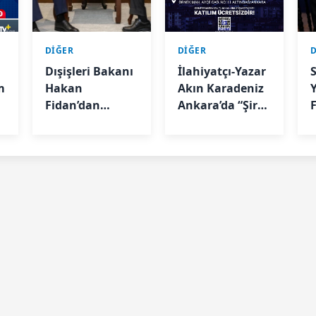
DİĞER
DİĞER
Dışişleri Bakanı
İlahiyatçı-Yazar
m
Hakan
Akın Karadeniz
Fidan’dan
Ankara’da “Şirk
Singapur'a ilk
ve Tevhid”
resmi ziyaret
Konulu
Konferans
e
Verecek
H
u
ek.