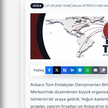
21.05.2026 16:08
Murat ATTEPE
1269 o
DİĞER
N
Paylaş:
Ankara Tüm Emlakçılar Danışmanları Bir
Merkezi’nde düzenlenen büyük organiza
isimlerini bir araya getirdi. Yoğun katılı
projeler, yatırım fırsatları ve Ankara’nı