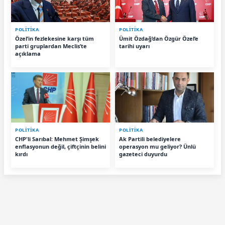
POLİTİKA
POLİTİKA
Özel’in fezlekesine karşı tüm
Ümit Özdağ’dan Özgür Özel’e
parti gruplardan Meclis’te
tarihi uyarı
açıklama
POLİTİKA
POLİTİKA
CHP'li Sarıbal: Mehmet Şimşek
Ak Partili belediyelere
enflasyonun değil, çiftçinin belini
operasyon mu geliyor? Ünlü
kırdı
gazeteci duyurdu