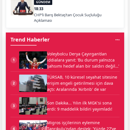
GÜNDEM
18:33
CHP’li Barış Bektaş’tan Çocuk Suçluluğu
Açıklaması
Trend Haberler
Voleybolcu Derya Çayırgan’dan
iddialara yanıt: ‘Bu durum yalnızca
1
şahsımı hedef alan bir saldırı değil…’
TÜRSAB, 10 küresel seyahat sitesine
erişim engeli getirilmesi için dava
2
açtı: Aralarında 'Airbnb' de var
Son Dakika... Yılın ilk MGK'si sona
3
erdi: 9 maddelik bildiri yayımladı!
Migros işçilerinin eylemine
Tanrıkulu'ndan destek: 'Yüzde 27’ye
4