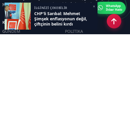
yayınları, ekonomi, spor, magazin ve daha fazlası tek adreste.
×
WhatsApp
İLGİNİZİ ÇEKEBİLİR
İhbar Hattı
CHP'li Sarıbal: Mehmet
Şimşek enflasyonun değil,
Kategoriler
çiftçinin belini kırdı
GÜNDEM
POLİTİKA
ASAYİŞ
EKONOMİ
DÜNYA
YAZARLAR
YEREL YÖNETİMLER
Yavuz Selim Demirağ
SPOR
Hakan SÖNMEZ
EĞİTİM
PROF DR İPEK ÖZKAL SAYAN
SAĞLIK
YAŞAM
İNSAN
TEKNOLOJİ
MAGAZİN
DİĞER
YAZARLAR