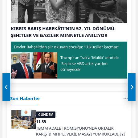
KIBRIS BARIŞ HAREKÂTI’NIN 52. YIL DÖNÜMÜ:
ŞEHİTLER VE GAZİLER MİNNETLE ANILIYOR
Devlet Bahçeli’den şiir okuyan çocuğa: “Ülkücüler kaçmaz”
Trump'tan Irak'a 'Maliki' tehdidi:
'Seçilirse ABD artık yardım
etmeyecek'
Son Haberler
GÜNDEM
11:35
TBMM ADALET KOMİSYONU’NDA ORTALIK
KARIŞTI! MHP’Lİ VEKİL MASAYI YUMRUKLADI, İYİ