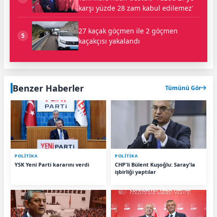
karşı yüzde 28 zam kabul edilemez'
27 kaçak göçmen ile 2 göçmen
5
kaçakçısı yakalandı
Benzer Haberler
Tümünü Gör
POLİTİKA
POLİTİKA
YSK Yeni Parti kararını verdi
CHP'li Bülent Kuşoğlu: Saray'la
işbirliği yaptılar