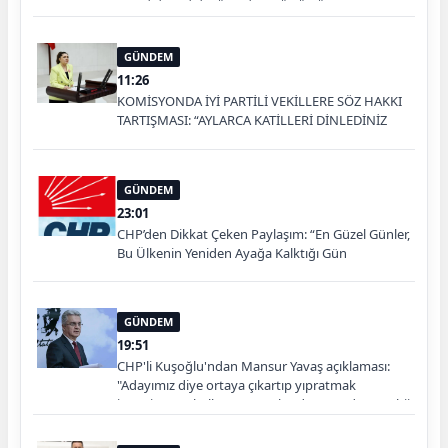
PARTİLİ VEKİLİN ÜZERİNE YÜRÜDÜ
GÜNDEM
11:26
KOMİSYONDA İYİ PARTİLİ VEKİLLERE SÖZ HAKKI
TARTIŞMASI: “AYLARCA KATİLLERİ DİNLEDİNİZ
YA!”
GÜNDEM
23:01
CHP’den Dikkat Çeken Paylaşım: “En Güzel Günler,
Bu Ülkenin Yeniden Ayağa Kalktığı Gün
Başlayacak”
GÜNDEM
19:51
CHP'li Kuşoğlu'ndan Mansur Yavaş açıklaması:
"Adayımız diye ortaya çıkartıp yıpratmak
istemiyoruz, halkın teveccühü devam ederse tabii
ki olur"