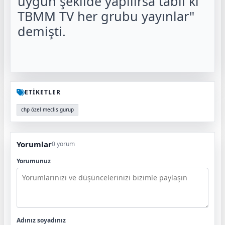
uygun şekilde yapılırsa tabii ki
TBMM TV her grubu yayınlar"
demişti.
ETİKETLER
chp özel meclis gurup
Yorumlar
0 yorum
Yorumunuz
Adınız soyadınız