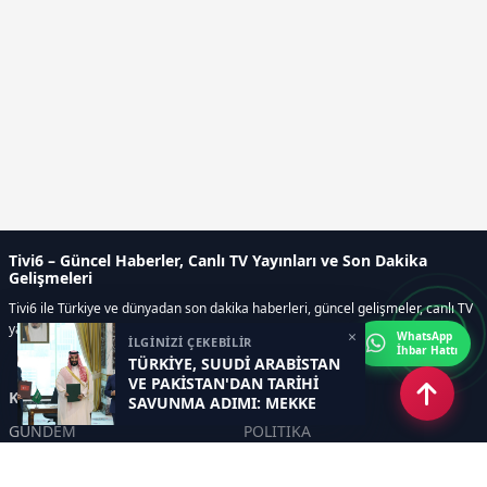
Tivi6 – Güncel Haberler, Canlı TV Yayınları ve Son Dakika
Gelişmeleri
Tivi6 ile Türkiye ve dünyadan son dakika haberleri, güncel gelişmeler, canlı TV
yayınları, ekonomi, spor, magazin ve daha fazlası tek adreste.
×
WhatsApp
İLGİNİZİ ÇEKEBİLİR
İhbar Hattı
TÜRKİYE, SUUDİ ARABİSTAN
VE PAKİSTAN'DAN TARİHİ
Kategoriler
SAVUNMA ADIMI: MEKKE
ORTAK SAVUNMA
GÜNDEM
POLİTİKA
ANLAŞMASI İMZALANDI
ASAYİŞ
EKONOMİ