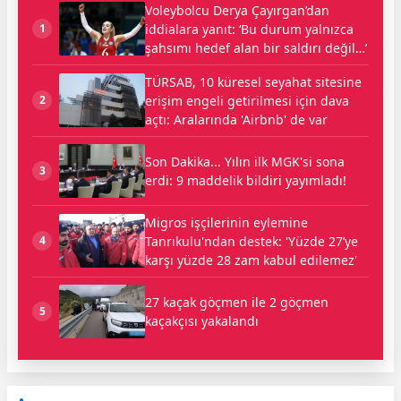
Voleybolcu Derya Çayırgan’dan
iddialara yanıt: ‘Bu durum yalnızca
1
şahsımı hedef alan bir saldırı değil…’
TÜRSAB, 10 küresel seyahat sitesine
erişim engeli getirilmesi için dava
2
açtı: Aralarında 'Airbnb' de var
Son Dakika... Yılın ilk MGK'si sona
3
erdi: 9 maddelik bildiri yayımladı!
Migros işçilerinin eylemine
Tanrıkulu'ndan destek: 'Yüzde 27’ye
4
karşı yüzde 28 zam kabul edilemez'
27 kaçak göçmen ile 2 göçmen
5
kaçakçısı yakalandı