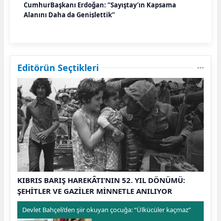
CumhurBaşkanı Erdoğan: “Sayıştay’ın Kapsama
Alanını Daha da Genişlettik”
Editörün Seçtikleri
KIBRIS BARIŞ HAREKÂTI’NIN 52. YIL DÖNÜMÜ:
ŞEHİTLER VE GAZİLER MİNNETLE ANILIYOR
Devlet Bahçeli’den şiir okuyan çocuğa: “Ülkücüler kaçmaz”