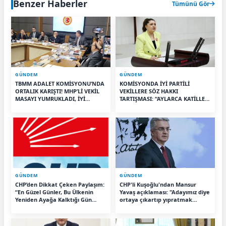
Benzer Haberler
Tümünü Gör
GÜNDEM
GÜNDEM
TBMM ADALET KOMİSYONU’NDA
KOMİSYONDA İYİ PARTİLİ
ORTALIK KARIŞTI! MHP’Lİ VEKİL
VEKİLLERE SÖZ HAKKI
MASAYI YUMRUKLADI, İYİ
TARTIŞMASI: “AYLARCA KATİLLERİ
PARTİLİ VEKİLİN ÜZERİNE
DİNLEDİNİZ YA!”
YÜRÜDÜ
GÜNDEM
GÜNDEM
CHP’den Dikkat Çeken Paylaşım:
CHP'li Kuşoğlu'ndan Mansur
“En Güzel Günler, Bu Ülkenin
Yavaş açıklaması: "Adayımız diye
Yeniden Ayağa Kalktığı Gün
ortaya çıkartıp yıpratmak
Başlayacak”
istemiyoruz, halkın teveccühü
devam ederse tabii ki olur"