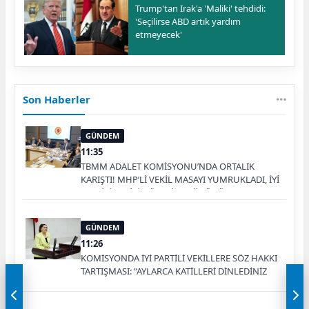
Trump'tan Irak'a 'Maliki' tehdidi:
'Seçilirse ABD artık yardım
etmeyecek'
Son Haberler
GÜNDEM
11:35
TBMM ADALET KOMİSYONU’NDA ORTALIK
KARIŞTI! MHP’Lİ VEKİL MASAYI YUMRUKLADI, İYİ
PARTİLİ VEKİLİN ÜZERİNE YÜRÜDÜ
GÜNDEM
11:26
KOMİSYONDA İYİ PARTİLİ VEKİLLERE SÖZ HAKKI
TARTIŞMASI: “AYLARCA KATİLLERİ DİNLEDİNİZ
YA!”