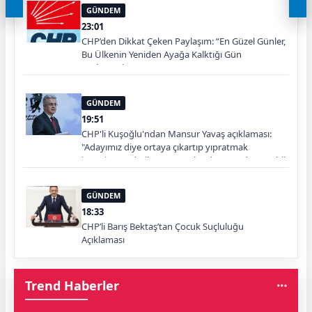
GÜNDEM
23:01
CHP’den Dikkat Çeken Paylaşım: “En Güzel Günler,
Bu Ülkenin Yeniden Ayağa Kalktığı Gün
Başlayacak”
GÜNDEM
19:51
CHP'li Kuşoğlu'ndan Mansur Yavaş açıklaması:
"Adayımız diye ortaya çıkartıp yıpratmak
istemiyoruz, halkın teveccühü devam ederse tabii
ki olur"
GÜNDEM
18:33
CHP’li Barış Bektaş’tan Çocuk Suçluluğu
Açıklaması
Trend Haberler