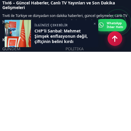
Tivi6 – Güncel Haberler, Canlı TV Yayınları ve Son Dakika
Gelişmeleri
Tivi6 ile Türkiye ve dünyadan son dakika haberleri, güncel gelişmeler, canlı TV
yayınları, ekonomi, spor, magazin ve daha fazlası tek adreste.
×
WhatsApp
İLGİNİZİ ÇEKEBİLİR
İhbar Hattı
CHP'li Sarıbal: Mehmet
Şimşek enflasyonun değil,
Kategoriler
çiftçinin belini kırdı
GÜNDEM
POLİTİKA
ASAYİŞ
EKONOMİ
DÜNYA
YAZARLAR
YEREL YÖNETİMLER
Yavuz Selim Demirağ
SPOR
Hakan SÖNMEZ
EĞİTİM
PROF DR İPEK ÖZKAL SAYAN
SAĞLIK
YAŞAM
İNSAN
TEKNOLOJİ
MAGAZİN
DİĞER