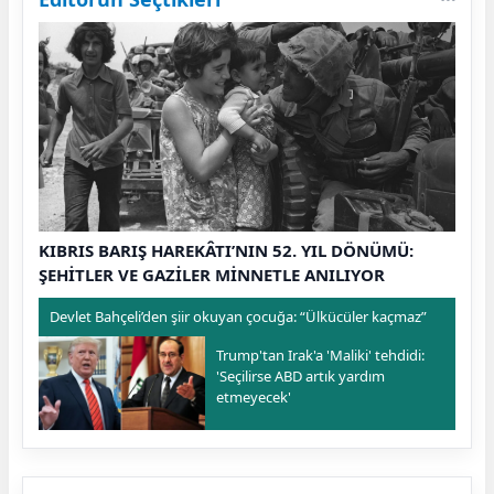
KIBRIS BARIŞ HAREKÂTI’NIN 52. YIL DÖNÜMÜ:
ŞEHİTLER VE GAZİLER MİNNETLE ANILIYOR
Devlet Bahçeli’den şiir okuyan çocuğa: “Ülkücüler kaçmaz”
Trump'tan Irak'a 'Maliki' tehdidi:
'Seçilirse ABD artık yardım
etmeyecek'