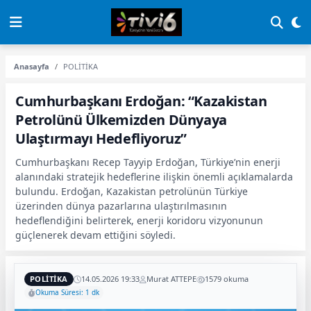
Anasayfa
POLİTİKA
Cumhurbaşkanı Erdoğan: “Kazakistan
Petrolünü Ülkemizden Dünyaya
Ulaştırmayı Hedefliyoruz”
Cumhurbaşkanı Recep Tayyip Erdoğan, Türkiye’nin enerji
alanındaki stratejik hedeflerine ilişkin önemli açıklamalarda
bulundu. Erdoğan, Kazakistan petrolünün Türkiye
üzerinden dünya pazarlarına ulaştırılmasının
hedeflendiğini belirterek, enerji koridoru vizyonunun
güçlenerek devam ettiğini söyledi.
POLİTİKA
14.05.2026 19:33
Murat ATTEPE
1579 okuma
Okuma Süresi: 1 dk