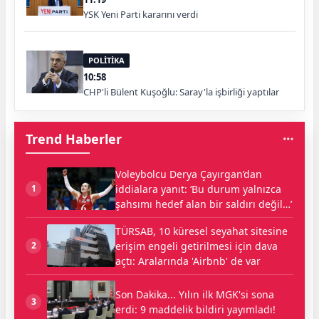
YSK Yeni Parti kararını verdi
POLİTİKA
10:58
CHP'li Bülent Kuşoğlu: Saray'la işbirliği yaptılar
Trend Haberler
Voleybolcu Derya Çayırgan’dan
iddialara yanıt: ‘Bu durum yalnızca
1
şahsımı hedef alan bir saldırı değil…’
TÜRSAB, 10 küresel seyahat sitesine
erişim engeli getirilmesi için dava
2
açtı: Aralarında 'Airbnb' de var
Son Dakika... Yılın ilk MGK'si sona
3
erdi: 9 maddelik bildiri yayımladı!