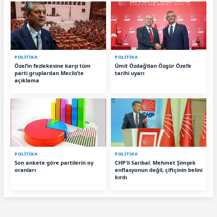
POLİTİKA
POLİTİKA
Özel’in fezlekesine karşı tüm
Ümit Özdağ’dan Özgür Özel’e
parti gruplardan Meclis’te
tarihi uyarı
açıklama
POLİTİKA
POLİTİKA
Son ankete göre partilerin oy
CHP'li Sarıbal: Mehmet Şimşek
oranları
enflasyonun değil, çiftçinin belini
kırdı