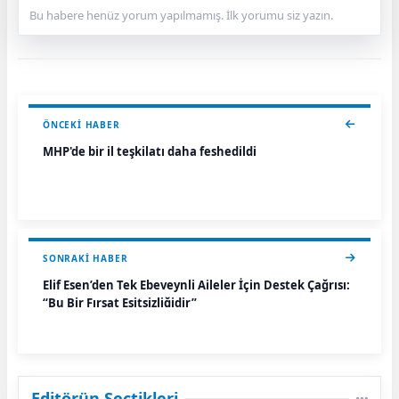
Bu habere henüz yorum yapılmamış. İlk yorumu siz yazın.
ÖNCEKI HABER
MHP'de bir il teşkilatı daha feshedildi
SONRAKI HABER
Elif Esen’den Tek Ebeveynli Aileler İçin Destek Çağrısı:
“Bu Bir Fırsat Eşitsizliğidir”
Editörün Seçtikleri