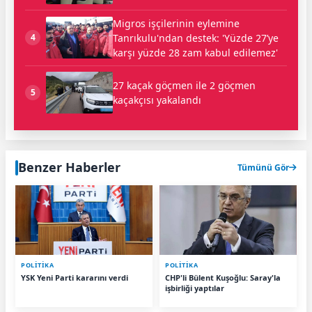
Migros işçilerinin eylemine
Tanrıkulu'ndan destek: 'Yüzde 27’ye
4
karşı yüzde 28 zam kabul edilemez'
27 kaçak göçmen ile 2 göçmen
5
kaçakçısı yakalandı
Benzer Haberler
Tümünü Gör
POLİTİKA
POLİTİKA
YSK Yeni Parti kararını verdi
CHP'li Bülent Kuşoğlu: Saray'la
işbirliği yaptılar