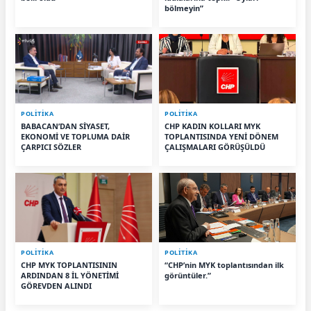
bölmeyin”
POLİTİKA
POLİTİKA
BABACAN’DAN SİYASET,
CHP KADIN KOLLARI MYK
EKONOMİ VE TOPLUMA DAİR
TOPLANTISINDA YENİ DÖNEM
ÇARPICI SÖZLER
ÇALIŞMALARI GÖRÜŞÜLDÜ
POLİTİKA
POLİTİKA
CHP MYK TOPLANTISININ
“CHP’nin MYK toplantısından ilk
ARDINDAN 8 İL YÖNETİMİ
görüntüler.”
GÖREVDEN ALINDI