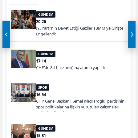
GÜNDEM
20:26
İYİ Parti'nin Davet Ettiği Gaziler TBMM'ye Girişte
Engellendi:
GÜNDEM
17:14
CHP'de 8 il başkanlığına atama yapıldı
SPOR
16:54
CHP Genel Başkanı Kemal Kılıçdaroğlu, partisinin
spor politikalarına ilişkin yürütülen çalışmaları
değerlendirmek üzere CHP Spor Kurulu Yönetim
Kurulu üyeleriyle bir araya geldi. Toplantı, Spor
Kurulu Başkanı Savaş Yıldırım başkanlığında
GÜNDEM
gerçekleştirildi.
15:31