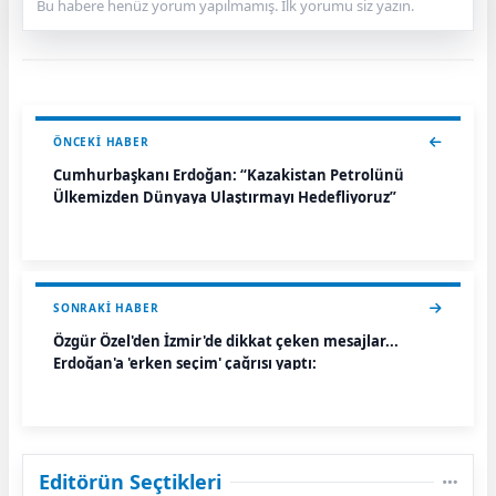
Bu habere henüz yorum yapılmamış. İlk yorumu siz yazın.
ÖNCEKI HABER
Cumhurbaşkanı Erdoğan: “Kazakistan Petrolünü
Ülkemizden Dünyaya Ulaştırmayı Hedefliyoruz”
SONRAKI HABER
Özgür Özel'den İzmir'de dikkat çeken mesajlar...
Erdoğan'a 'erken seçim' çağrısı yaptı:
Editörün Seçtikleri