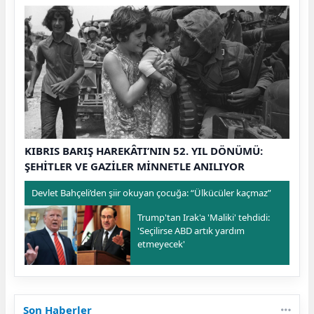
KIBRIS BARIŞ HAREKÂTI’NIN 52. YIL DÖNÜMÜ:
ŞEHİTLER VE GAZİLER MİNNETLE ANILIYOR
Devlet Bahçeli’den şiir okuyan çocuğa: “Ülkücüler kaçmaz”
Trump'tan Irak'a 'Maliki' tehdidi:
'Seçilirse ABD artık yardım
etmeyecek'
Son Haberler