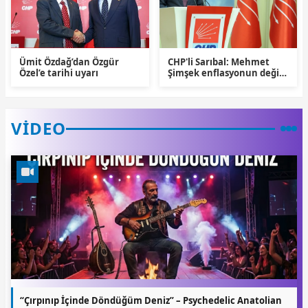
Ümit Özdağ’dan Özgür
CHP'li Sarıbal: Mehmet
Özel’e tarihi uyarı
Şimşek enflasyonun değil,
çiftçinin belini kırdı
VIDEO
“Çırpınıp İçinde Döndüğüm Deniz” – Psychedelic Anatolian