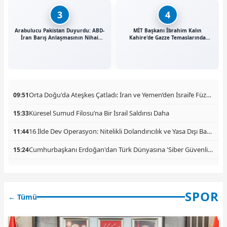
3
4
Arabulucu Pakistan Duyurdu: ABD-
MİT Başkanı İbrahim Kalın
İran Barış Anlaşmasının Nihai
Kahire'de Gazze Temaslarında
Metni Hazırlandı
Bulundu
Orta Doğu'da Ateşkes Çatladı: İran ve Yemen’den İsrail’e Füze Yağmuru
09:51
Küresel Sumud Filosu’na Bir İsrail Saldırısı Daha
15:33
16 İlde Dev Operasyon: Nitelikli Dolandırıcılık ve Yasa Dışı Bahis Şebekesine Darbe! 140 Şüpheli Yakalandı
11:44
Cumhurbaşkanı Erdoğan'dan Türk Dünyasına 'Siber Güvenlik' Çağrısı
15:24
SPOR
← Tümü