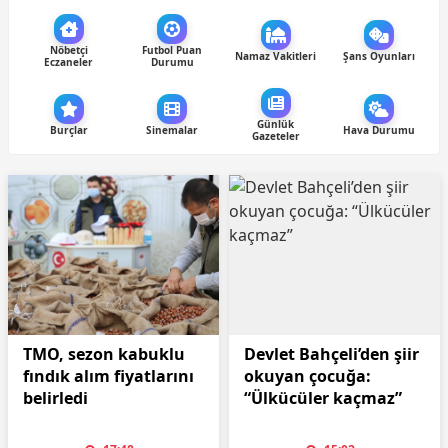
Nöbetçi
Futbol Puan
Namaz Vakitleri
Şans Oyunları
Eczaneler
Durumu
Günlük
Burçlar
Sinemalar
Hava Durumu
Gazeteler
TMO, sezon kabuklu
Devlet Bahçeli’den şiir
fındık alım fiyatlarını
okuyan çocuğa:
belirledi
“Ülkücüler kaçmaz”