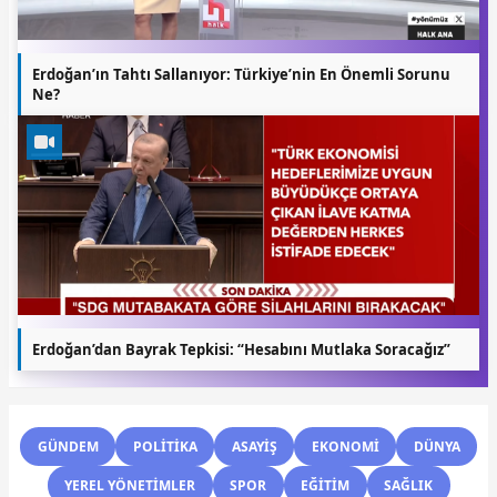
Erdoğan’ın Tahtı Sallanıyor: Türkiye’nin En Önemli Sorunu
Ne?
Erdoğan’dan Bayrak Tepkisi: “Hesabını Mutlaka Soracağız”
GÜNDEM
POLİTİKA
ASAYİŞ
EKONOMİ
DÜNYA
YEREL YÖNETİMLER
SPOR
EĞİTİM
SAĞLIK