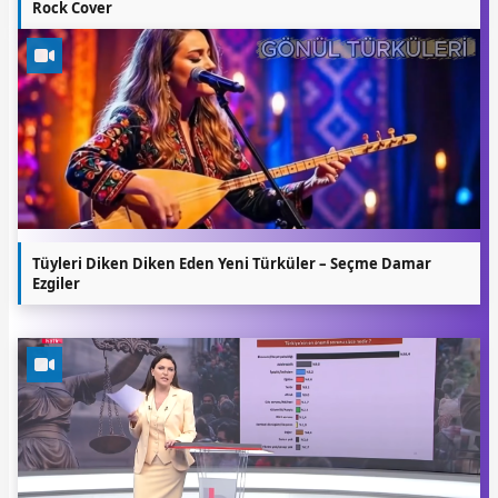
Rock Cover
Tüyleri Diken Diken Eden Yeni Türküler – Seçme Damar
Ezgiler
Silivri’de Aile Dayanışma Ağı Açıklaması