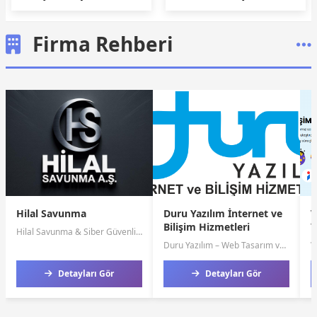
'Milletimizin yanındaydık'
okundu: 'Kayıplarda
sorumluluğu olanlar
hayatlarına devam ediyor'
Firma Rehberi
Hilal Savunma
Duru Yazılım İnternet ve
V
Bilişim Hizmetleri
Y
Hilal Savunma & Siber Güvenlik
– Güvenliğinizi Biz Sağlıyoruz
Duru Yazılım – Web Tasarım ve
V
Özel Yazılım Çözümleri
Detayları Gör
Detayları Gör