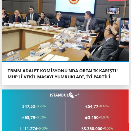
TBMM ADALET KOMİSYONU’NDA ORTALIK KARIŞTI!
MHP’Lİ VEKİL MASAYI YUMRUKLADI, İYİ PARTİLİ
VEKİLİN ÜZERİNE YÜRÜDÜ
İSTANBUL
--°
$
47,52
€
54,77
+0,25%
+0,18%
£
63,79
◆
3.150
+0,32%
+0,00%
📈
11.274
₿
3.350.000
+0,00%
+0,00%