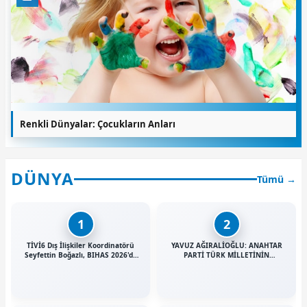
Renkli Dünyalar: Çocukların Anları
DÜNYA
Tümü →
1
2
TİVİ6 Dış İlişkiler Koordinatörü
YAVUZ AĞIRALİOĞLU: ANAHTAR
Seyfettin Boğazlı, BIHAS 2026'da
PARTİ TÜRK MİLLETİNİN
Türkiye'yi Temsil Etti
GELECEĞİDİR