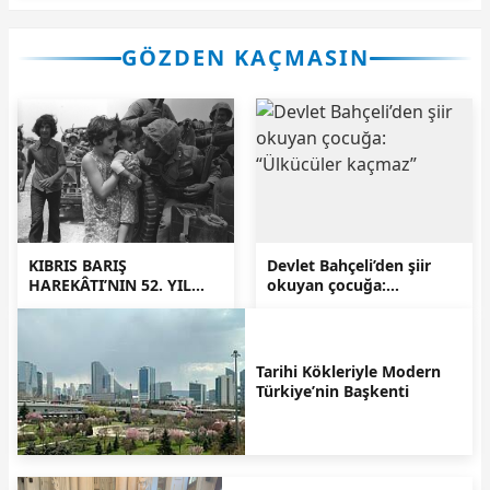
GÖZDEN KAÇMASIN
KIBRIS BARIŞ
Devlet Bahçeli’den şiir
HAREKÂTI’NIN 52. YIL
okuyan çocuğa:
DÖNÜMÜ: ŞEHİTLER VE
“Ülkücüler kaçmaz”
GAZİLER MİNNETLE
ANILIYOR
Tarihi Kökleriyle Modern
Türkiye’nin Başkenti