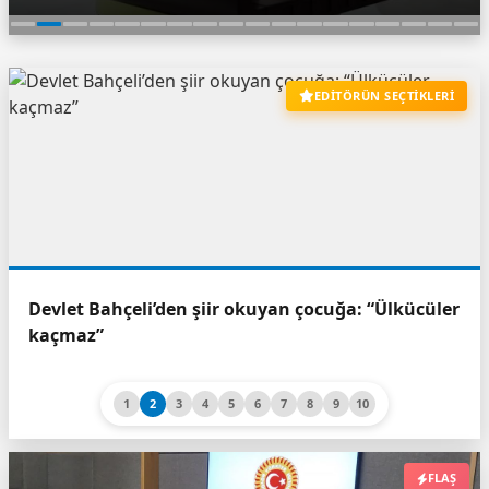
EDİTÖRÜN SEÇTİKLERİ
Trump'tan Irak'a 'Maliki' tehdidi: 'Seçilirse ABD
artık yardım etmeyecek'
1
2
3
4
5
6
7
8
9
10
FLAŞ