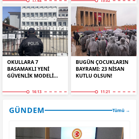
17:48
15:02
OKULLARA 7
BUGÜN ÇOCUKLARIN
BASAMAKLI YENİ
BAYRAMI: 23 NİSAN
GÜVENLİK MODELİ
KUTLU OLSUN!
DÖNEMİ GELİYOR...
16:13
11:21
GÜNDEM
Tümü →