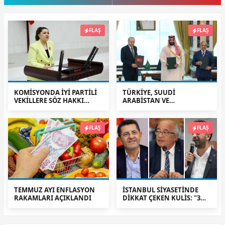
FLAŞ
FLAŞ
KOMİSYONDA İYİ PARTİLİ
TÜRKİYE, SUUDİ
VEKİLLERE SÖZ HAKKI
ARABİSTAN VE
TARTIŞMASI: “AYLARCA
PAKİSTAN'DAN TARİHİ
KATİLLERİ DİNLEDİNİZ YA!”
SAVUNMA ADIMI: MEKKE
ORTAK SAVUNMA
FLAŞ
FLAŞ
ANLAŞMASI İMZALANDI
TEMMUZ AYI ENFLASYON
İSTANBUL SİYASETİNDE
RAKAMLARI AÇIKLANDI
DİKKAT ÇEKEN KULİS: "3
CHP'Lİ BELEDİYE BAŞKANI
AK PARTİ'YE GEÇİYOR"
İDDİASI