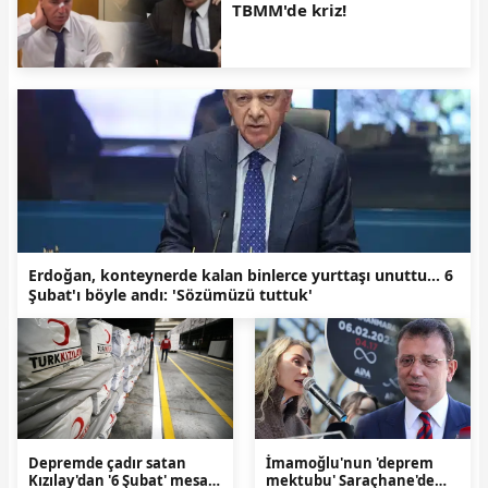
TBMM'de kriz!
Erdoğan, konteynerde kalan binlerce yurttaşı unuttu... 6
Şubat'ı böyle andı: 'Sözümüzü tuttuk'
Depremde çadır satan
İmamoğlu'nun 'deprem
Kızılay'dan '6 Şubat' mesajı:
mektubu' Saraçhane'de