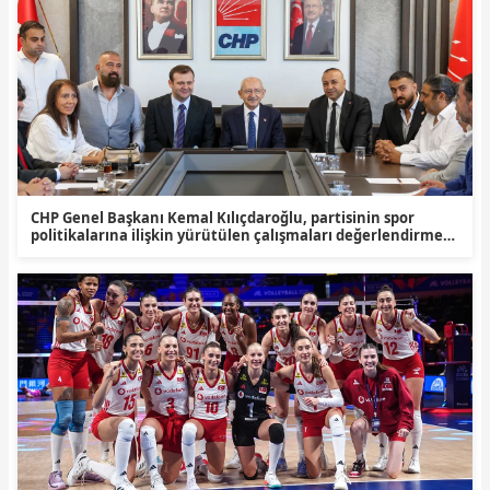
CHP Genel Başkanı Kemal Kılıçdaroğlu, partisinin spor
politikalarına ilişkin yürütülen çalışmaları değerlendirmek
üzere CHP Spor Kurulu Yönetim Kurulu üyeleriyle bir araya
geldi. Toplantı, Spor Kurulu Başkanı Savaş Yıldırım
başkanlığında gerçekleştirildi.