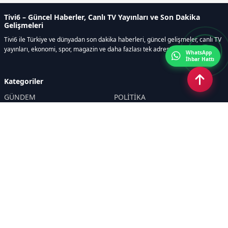
Tivi6 – Güncel Haberler, Canlı TV Yayınları ve Son Dakika
Gelişmeleri
Tivi6 ile Türkiye ve dünyadan son dakika haberleri, güncel gelişmeler, canlı TV
yayınları, ekonomi, spor, magazin ve daha fazlası tek adreste.
WhatsApp
İhbar Hattı
Kategoriler
GÜNDEM
POLİTİKA
ASAYİŞ
EKONOMİ
DÜNYA
YAZARLAR
YEREL YÖNETİMLER
Yavuz Selim Demirağ
SPOR
Hakan SÖNMEZ
EĞİTİM
PROF DR İPEK ÖZKAL SAYAN
SAĞLIK
YAŞAM
İNSAN
TEKNOLOJİ
MAGAZİN
DİĞER