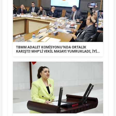
TBMM ADALET KOMİSYONU’NDA ORTALIK
KARIŞTI! MHP’Lİ VEKİL MASAYI YUMRUKLADI, İYİ
PARTİLİ VEKİLİN ÜZERİNE YÜRÜDÜ