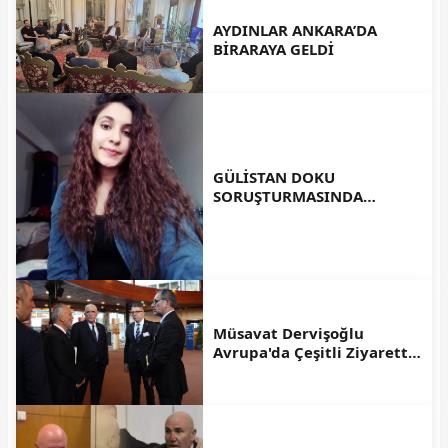
AYDINLAR ANKARA’DA
BİRARAYA GELDİ
GÜLİSTAN DOKU
SORUŞTURMASINDA
KIRMIZI BÜLTEN TALEBİ
Müsavat Dervişoğlu
Avrupa'da Çeşitli Ziyarette
Bulundu